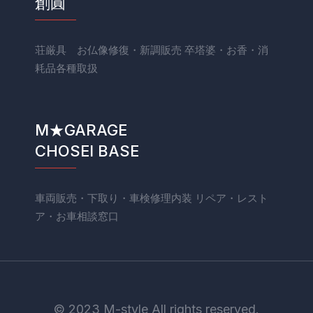
創圓
荘厳具 お仏像修復・新調販売 卒塔婆・お香・消
耗品各種取扱
M★GARAGE
CHOSEI BASE
車両販売・下取り・車検修理内装 リペア・レスト
ア・お車相談窓口
© 2023 M-style All rights reserved.