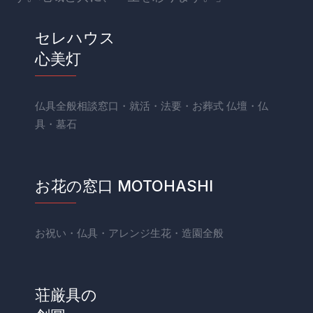
セレハウス
心美灯
仏具全般相談窓口・就活・法要・お葬式 仏壇・仏
具・墓石
お花の窓口 MOTOHASHI
お祝い・仏具・アレンジ生花・造園全般
荘厳具の